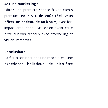
Astuce marketing :
Offrez une première séance à vos clients 
premium. 
Pour 5 € de coût réel, vous 
offrez un cadeau de 60 à 90 €
, avec fort 
impact émotionnel. Mettez en avant cette 
offre sur vos réseaux avec storytelling et 
visuels immersifs.
Conclusion :
La flottaison n’est pas une mode. C’est une 
expérience holistique de bien-être 
mental
, parfaitement alignée avec les 
attentes actuelles. En intégrant un bassin 
dans votre spa ou votre hôtel, vous 
proposez un service unique, haut de 
gamme, et extrêmement rentable.
Hôtels / Spas