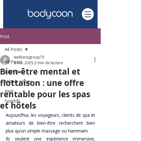
Post
All Posts
wellnessgroup75
All Posts
9 oct. 2025
2 min de lecture
Bien-être mental et
Bien être
flottaison : une offre
Hôtels / Spas
Kiné
rentable pour les spas
Sportifs
et hôtels
Aujourd’hui, les voyageurs, clients de spa et 
amateurs de bien-être recherchent bien 
plus qu’un simple massage ou hammam. 
Ils veulent une expérience immersive, 