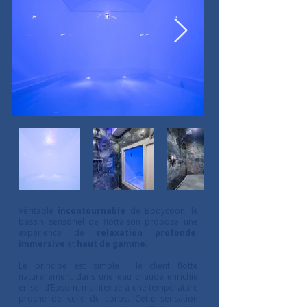
Véritable
incontournable
de Bodycoon, le
bassin sensoriel de flottaison propose une
expérience de
relaxation profonde
,
immersive
et
haut de gamme
.
Le principe est simple : le client flotte
naturellement dans une eau chaude enrichie
en sel d’Epsom, maintenue à une température
proche de celle du corps. Cette sensation