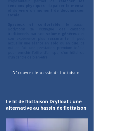
d’apesanteur permet de
relâcher les
tensions physiques
, d’
apaiser le mental
et de
vivre un moment de déconnexion
totale.
Spacieux et confortable
, le bassin
Bodycoon se distingue des caissons
traditionnels par son
volume généreux
et
son expérience plus
rassurante
. Il peut
accueillir une séance en
solo
ou en
duo
, ce
qui en fait une prestation premium idéale
pour enrichir l’offre d’un spa, d’un hôtel ou
d’un centre de bien-être.
Découvrez le bassin de flottaison
Le lit de flottaison Dryfloat : une
alternative au bassin de flottaison