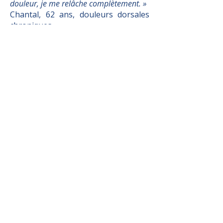
douleur, je me relâche complètement. »
Chantal, 62 ans, douleurs dorsales
chroniques
« Après mes matchs, je viens flotter le
lendemain. Ça change tout. Je récupère
deux fois plus vite. »
Lucas, 28 ans, joueur de handball
Un investissement vite
rentabilisé
Prix des séances :
entre 60 € et 90 €
Retour sur investissement atteint
en 8 mois
Aucun impact
sur la charge de
travail des praticiens
Réputation renforcée
grâce au
bouche-à-oreille
Le bassin est utilisé
du lundi au
samedi
, sans baisse de