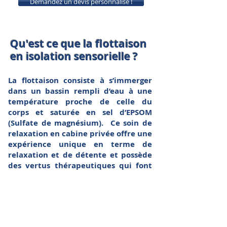
Demandez un devis personnalisé !
Qu'est ce que la flottaison
en isolation sensorielle ?
La flottaison consiste
à s’immerger
dans un bassin rempli d’eau
à une
température proche de celle du
corps et
saturée en sel d’EPSOM
(Sulfate de magnésium). Ce soin de
relaxation en cabine privée offre une
expérience unique
en terme de
relaxation et de détente et possède
des vertus thérapeutiques qui font
l’objet de nombreuses études
scientifiques.
Le prix d'un bassin de
flottaison dépend de vos besoins et
de l'emplacement.